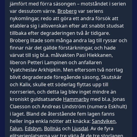
jämfört med förra säsongen – motståndet i serien
var dessutom värre.
Broberg
var seriens
nykomlingar, redo att göra ett andra försök att
etablera sig i allsvenskan efter att snabbt studsat
tillbaka efter degraderingen två år tidigare.
Broberg litade som många andra lag till ryssar och
finnar när det gällde förstärkningar, och hade
värvat till sig bl.a. målvakten Pasi Hiekkanen,
liberon Petteri Lampinen och anfallaren
Vyatcheslav Arkhipkin. Men eftersom två norrlag
blivit degraderade föregående säsong, Skutskär
och Kalix, skulle ett söderlag flyttas upp till
norrserien, och detta lag blev inget mindre än
kroniskt guldsatsande
Hammarby
med bl.a. Jonas
Claesson och Andreas Lindström (numera Eskhult)
i laget. Bland de återstående fem lagen fanns
heller inga enkla nötter att knäcka:
Sandviken
,
Falun
,
Edsbyn
,
Bollnäs
och
Ljusdal
. Av de fyra
elitserieplatserna var tre vikta åt de tre storlagen