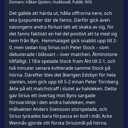
Domare: Håkan Sjösten, Hudiksvall. Publik: 909.
Det gällde att härda ut, hålla siffrorna nere, och
leta ljuspunkter där de fanns. Därför gick även
säsongens andra förlust lätt att skaka av sig, för
det fanns faktiskt en hel del positivt att ta med sig
hem från Byn. Hemmalaget gick snabbt upp till 2-
0, men sedan tog Sirius och Peter Stock – som
debuterade i blåsvart – över matchen. Åtminstone
tillfälligt. I 18:e spelade Stock fram Åhl till 2-1, och
två minuter senare kvitterade samme Stock på
hörna. Därefter blev det återigen Edsbyn för hela
slanten, som gick upp till 5-2 innan Peter Törnberg
åkte på ett matchstraff i slutet av halvleken. Detta
gav Sirius ett övertag mot Byns sargade
försvarslinje i den andra halvleken, men
målvakten Anders Svensson storspelade, och
Sirius lyckades bara förpassa en boll i mål; Acke
Wennås gjorde sitt första Siriusmål på hörna.