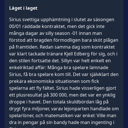
Läget i laget
Sirius svettiga upphämtning i slutet av säsongen
00/01 räddade kontraktet, men det gick inte
många dagar av silly season -01 innan man
förstod att bragden förmodligen bara sköt plågan
på framtiden. Redan samma dag som kontraktet
var klart tackade tränare Kjell Edberg för sig, och i
den stilen fortsatte det. Sillyn var helt enkelt en
enkelriktad affär: Många bra spelare lämnade
Sirius, få bra spelare kom till. Det var självklart den
prekära ekonomiska situationen som fick
spelarna att fly fältet. Sirius hade visserligen gjort
ett plusresultat på 300 000, men det var en ynklig
droppe i havet. Den totala skuldbördan låg på
drygt fyra miljoner, varav lejonparten handlade om
spelarlöner, och matematiken var enkel: Ville man
dra in pengar på sin bandy hade man ingenting i