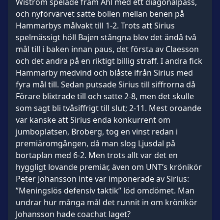
Wiström spelade fram Åhl med ett diagonalpass,
och nyförvärvet satte bollen mellan benen på
Hammarbys målvakt till 1-2. Trots att Sirius
spelmässigt höll Bajen stångna blev det ändå två
mål till i baken innan paus, det första av Claesson
och det andra på en riktigt billig straff. I andra fick
Hammarby medvind och blåste ifrån Sirius med
fyra mål till. Sedan putsade Sirius till siffrorna då
Förare blixtrade till och satte 2-8, men det skulle
som sagt bli tvåsiffrigt till slut; 2-11. Mest oroande
var kanske att Sirius enda konkurrent om
jumboplatsen, Broberg, tog en vinst redan i
premiäromgången, då man slog Ljusdal på
bortaplan med 6-2. Men trots allt var det en
hyggligt lovande premiär, även om UNT’s krönikör
Peter Johansson inte var imponerade av Sirius:
”Meningslös defensiv taktik” löd omdömet. Man
undrar hur många mål det runnit in om krönikör
Johansson hade coachat laget?