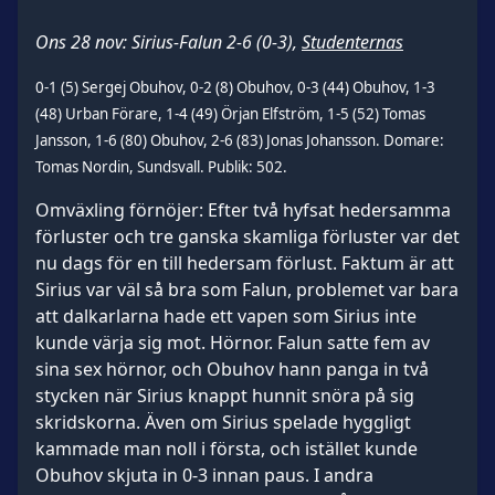
Ons 28 nov: Sirius-Falun 2-6 (0-3),
Studenternas
0-1 (5) Sergej Obuhov, 0-2 (8) Obuhov, 0-3 (44) Obuhov, 1-3
(48) Urban Förare, 1-4 (49) Örjan Elfström, 1-5 (52) Tomas
Jansson, 1-6 (80) Obuhov, 2-6 (83) Jonas Johansson. Domare:
Tomas Nordin, Sundsvall. Publik: 502.
Omväxling förnöjer: Efter två hyfsat hedersamma
förluster och tre ganska skamliga förluster var det
nu dags för en till hedersam förlust. Faktum är att
Sirius var väl så bra som Falun, problemet var bara
att dalkarlarna hade ett vapen som Sirius inte
kunde värja sig mot. Hörnor. Falun satte fem av
sina sex hörnor, och Obuhov hann panga in två
stycken när Sirius knappt hunnit snöra på sig
skridskorna. Även om Sirius spelade hyggligt
kammade man noll i första, och istället kunde
Obuhov skjuta in 0-3 innan paus. I andra