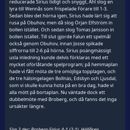
reducerade Sirius tidigt och snyggt, Åhl slog en
lyra till Wennås som frispelade Förare till 1-3.
Sedan blev det hörna igen, Sirius hade lärt sig att
rusa på Obuhov, men då slog Örjan Elfström in
bollen istället. Och sedan slog Tomas Jansson in
bollen istället. Till slut gjorde Falun ett spelmål
också genom Obuhov, innan Josse spikade
siffrorna till 2-6 på hörna. Sirius poängmässigt
usla inledning kunde delvis förklaras med ett
mycket oförlåtande spelprogram; på hemmaplan
hade vi fått möta de tre omöjliga topplagen, och
de tre hälsingelagen Bollnäs, Edsbyn och Ljusdal,
som vi skulle kunna hota på en bra dag, hade vi
alla mött på bortaplan. Nu väntade dock ett
dubbelmöte med Broberg, och då fanns det inga
ursäkter längre.
Sön 2 dec: Broberg-Sirius 4-1 (2-1),
Hällåsen