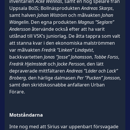
inventarien
Acke Wennås
, samt en hög spelare från
Uppsala BoIS; Bollnäsprodukten
Andreas Skarps
,
samt halven
Johan Wiström
och målvakten
Johan
Wängelin
. Den egna produkten
Magnus ”Seglarn”
Andersson
återvände också efter att ha varit
utlånad till VSK’s juniorlag. De åtta tappra som valt
att stanna kvar i den ekonomiska malströmmen
var målvakten
Fredrik ”Linken” Lindqvist
,
backkvartetten
Jonas ”Josse” Johansson
,
Tobbe Forss
,
Fredrik Hjelmstedt
och
Jocke Persson
, den lätt
depraverade mittfältaren
Andreas ”Läder och Lack”
Broberg
, den härlige dalmasen
Per ”Pucken” Jonsson
,
samt den skridskosnabbe anfallaren Urban
Förare.
Motståndarna
Inte nog med att Sirius var uppenbart försvagade