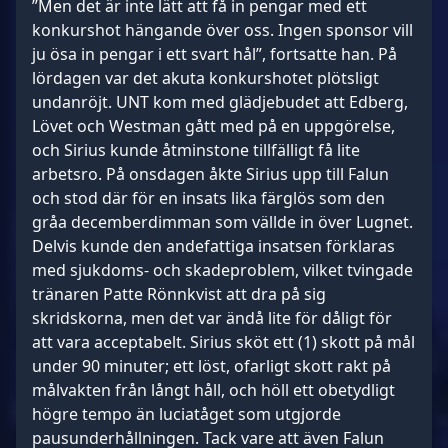
”Men det är inte lätt att få in pengar med ett
konkurshot hängande över oss. Ingen sponsor vill
ju ösa in pengar i ett svart hål”, fortsatte han. På
lördagen var det akuta konkurshotet plötsligt
undanröjt. UNT kom med glädjebudet att Edberg,
Lövet och Westman gått med på en uppgörelse,
och Sirius kunde åtminstone tillfälligt få lite
arbetsro. På onsdagen åkte Sirius upp till Falun
och stod där för en insats lika färglös som den
gråa decemberdimman som vällde in över Lugnet.
Delvis kunde den andefattiga insatsen förklaras
med sjukdoms- och skadeproblem, vilket tvingade
tränaren Patte Rönnkvist att dra på sig
skridskorna, men det var ändå lite för dåligt för
att vara acceptabelt. Sirius sköt ett (1) skott på mål
under 90 minuter; ett löst, ofarligt skott rakt på
målvakten från långt håll, och höll ett obetydligt
högre tempo än luciatåget som utgjorde
pausunderhållningen. Tack vare att även Falun