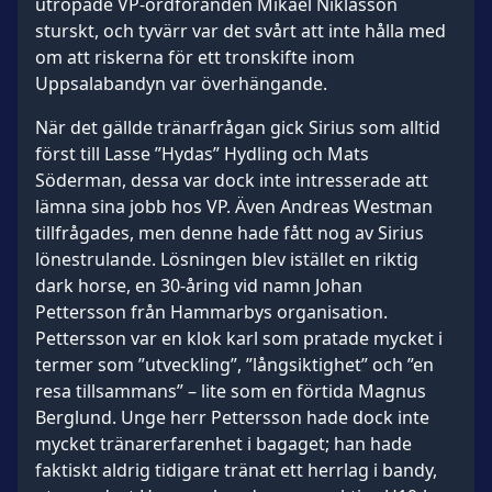
utropade VP-ordföranden Mikael Niklasson
sturskt, och tyvärr var det svårt att inte hålla med
om att riskerna för ett tronskifte inom
Uppsalabandyn var överhängande.
När det gällde tränarfrågan gick Sirius som alltid
först till Lasse ”Hydas” Hydling och Mats
Söderman, dessa var dock inte intresserade att
lämna sina jobb hos VP. Även Andreas Westman
tillfrågades, men denne hade fått nog av Sirius
lönestrulande. Lösningen blev istället en riktig
dark horse, en 30-åring vid namn Johan
Pettersson från Hammarbys organisation.
Pettersson var en klok karl som pratade mycket i
termer som ”utveckling”, ”långsiktighet” och ”en
resa tillsammans” – lite som en förtida Magnus
Berglund. Unge herr Pettersson hade dock inte
mycket tränarerfarenhet i bagaget; han hade
faktiskt aldrig tidigare tränat ett herrlag i bandy,