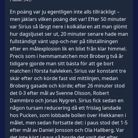
En poäng var ju egentligen inte alls tillräckligt –
men jäklars vilken poäng det var! Efter 50 minuter
var Sirius så långt nere i kolkällaren att man glömt
hur dagsljuset ser ut, 20 minuter senare hade man
fullständigt vänt upp-och-ner på tillställningen
efter en målexplosion lik en blixt från klar himmel.
Precis som i hemmamatchen mot Broberg två år
tidigare gjorde man sitt bästa för att ge bort
matchen i första halvleken. Sirius var konstant tre
skär efter och körde fast vid mittlinjen, medan
Broberg gasade och körde; efter 26 minuter stod
det 0-3 efter mål av Svenne Olsson, Robert
Dammbro och Jonas Nygren. Sirius fick sedan en
någon tursam reducering då ett frislag landade
hos Pucken, som lobbade bollen över Hiekkanen i
målet, men sedan fortsatte det: i paus stod det 1-5
efter mål av Daniel Jonsson och Ola Hallberg. Var
det inte kört i paus så borde det varit det efter