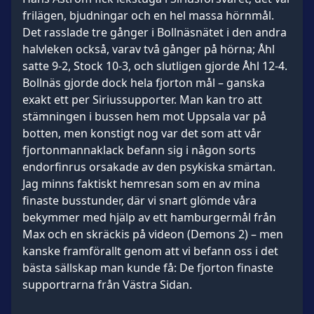
frilägen, bjudningar och en hel massa hörnmål.
Det rasslade tre gånger i Bollnäsnätet i den andra
halvleken också, varav två gånger på hörna; Åhl
satte 9-2, Stock 10-3, och slutligen gjorde Åhl 12-4.
Bollnäs gjorde dock hela fjorton mål – ganska
exakt ett per Siriussupporter. Man kan tro att
stämningen i bussen hem mot Uppsala var på
botten, men konstigt nog var det som att vår
fjortonmannaklack befann sig i någon sorts
endorfinrus orsakade av den psykiska smärtan.
Jag minns faktiskt hemresan som en av mina
finaste busstunder, där vi snart glömde våra
bekymmer med hjälp av ett hamburgermål från
Max och en skräckis på videon (Demons 2) – men
kanske framförallt genom att vi befann oss i det
bästa sällskap man kunde få: De fjorton finaste
supportrarna från Västra Sidan.