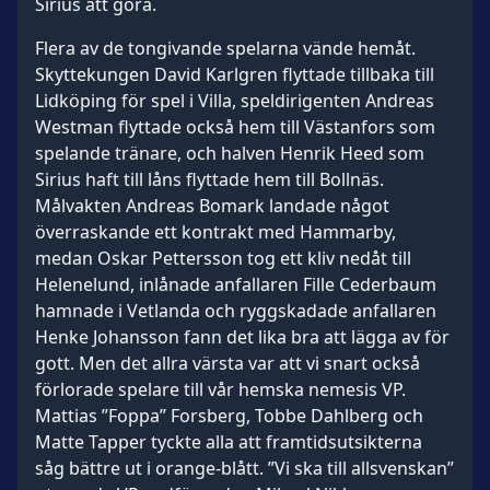
Sirius att göra.
Flera av de tongivande spelarna vände hemåt.
Skyttekungen David Karlgren flyttade tillbaka till
Lidköping för spel i Villa, speldirigenten Andreas
Westman flyttade också hem till Västanfors som
spelande tränare, och halven Henrik Heed som
Sirius haft till låns flyttade hem till Bollnäs.
Målvakten Andreas Bomark landade något
överraskande ett kontrakt med Hammarby,
medan Oskar Pettersson tog ett kliv nedåt till
Helenelund, inlånade anfallaren Fille Cederbaum
hamnade i Vetlanda och ryggskadade anfallaren
Henke Johansson fann det lika bra att lägga av för
gott. Men det allra värsta var att vi snart också
förlorade spelare till vår hemska nemesis VP.
Mattias ”Foppa” Forsberg, Tobbe Dahlberg och
Matte Tapper tyckte alla att framtidsutsikterna
såg bättre ut i orange-blått. ”Vi ska till allsvenskan”