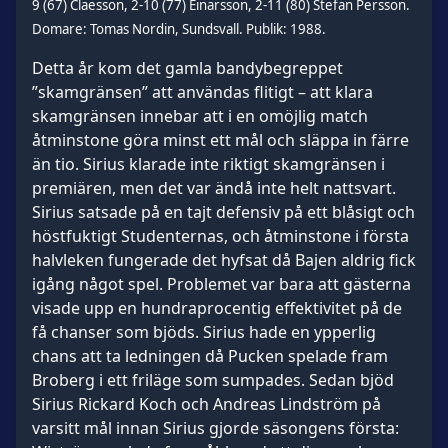
9 (67) Claesson, 2-10 (77) Einarsson, 2-11 (80) Stefan Persson.
Domare: Tomas Nordin, Sundsvall. Publik: 1988.
Detta år kom det gamla bandybegreppet
”skamgränsen” att användas flitigt – att klara
skamgränsen innebar att i en omöjlig match
åtminstone göra minst ett mål och släppa in färre
än tio. Sirius klarade inte riktigt skamgränsen i
premiären, men det var ändå inte helt nattsvart.
Sirius satsade på en tajt defensiv på ett blåsigt och
höstfuktigt Studenternas, och åtminstone i första
halvleken fungerade det hyfsat då Bajen aldrig fick
igång något spel. Problemet var bara att gästerna
visade upp en hundraprocentig effektivitet på de
få chanser som bjöds. Sirius hade en ypperlig
chans att ta ledningen då Pucken spelade fram
Broberg i ett friläge som sumpades. Sedan bjöd
Sirius Rickard Koch och Andreas Lindström på
varsitt mål innan Sirius gjorde säsongens första: