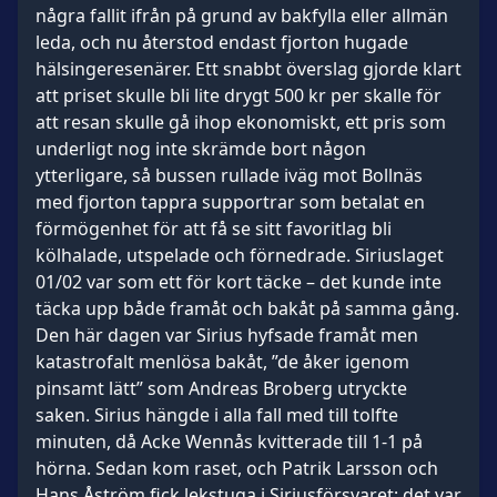
några fallit ifrån på grund av bakfylla eller allmän
leda, och nu återstod endast fjorton hugade
hälsingeresenärer. Ett snabbt överslag gjorde klart
att priset skulle bli lite drygt 500 kr per skalle för
att resan skulle gå ihop ekonomiskt, ett pris som
underligt nog inte skrämde bort någon
ytterligare, så bussen rullade iväg mot Bollnäs
med fjorton tappra supportrar som betalat en
förmögenhet för att få se sitt favoritlag bli
kölhalade, utspelade och förnedrade. Siriuslaget
01/02 var som ett för kort täcke – det kunde inte
täcka upp både framåt och bakåt på samma gång.
Den här dagen var Sirius hyfsade framåt men
katastrofalt menlösa bakåt, ”de åker igenom
pinsamt lätt” som Andreas Broberg utryckte
saken. Sirius hängde i alla fall med till tolfte
minuten, då Acke Wennås kvitterade till 1-1 på
hörna. Sedan kom raset, och Patrik Larsson och
Hans Åström fick lekstuga i Siriusförsvaret; det var