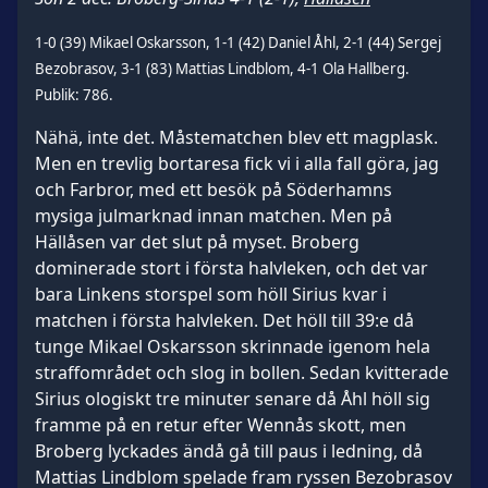
1-0 (39) Mikael Oskarsson, 1-1 (42) Daniel Åhl, 2-1 (44) Sergej
Bezobrasov, 3-1 (83) Mattias Lindblom, 4-1 Ola Hallberg.
Publik: 786.
Nähä, inte det. Måstematchen blev ett magplask.
Men en trevlig bortaresa fick vi i alla fall göra, jag
och Farbror, med ett besök på Söderhamns
mysiga julmarknad innan matchen. Men på
Hällåsen var det slut på myset. Broberg
dominerade stort i första halvleken, och det var
bara Linkens storspel som höll Sirius kvar i
matchen i första halvleken. Det höll till 39:e då
tunge Mikael Oskarsson skrinnade igenom hela
straffområdet och slog in bollen. Sedan kvitterade
Sirius ologiskt tre minuter senare då Åhl höll sig
framme på en retur efter Wennås skott, men
Broberg lyckades ändå gå till paus i ledning, då
Mattias Lindblom spelade fram ryssen Bezobrasov