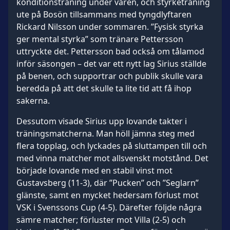
konditionsträning under våren, och styrketräning
ute på Bosön tillsammans med tyngdlyftaren
Rickard Nilsson under sommaren. ”Fysisk styrka
ger mental styrka” som tränare Pettersson
uttryckte det. Pettersson bad också om tålamod
inför säsongen – det var ett nytt lag Sirius ställde
på benen, och supportrar och publik skulle vara
beredda på att det skulle ta lite tid att få ihop
sakerna.
Dessutom visade Sirius upp lovande takter i
träningsmatcherna. Man höll jämna steg med
flera topplag, och lyckades på sluttampen till och
med vinna matcher mot allsvenskt motstånd. Det
började lovande med en stabil vinst mot
Gustavsberg (11-3), där ”Pucken” och ”Seglarn”
glänste, samt en mycket hedersam förlust mot
VSK i Svenssons Cup (4-5). Därefter följde några
sämre matcher; förluster mot Villa (2-5) och