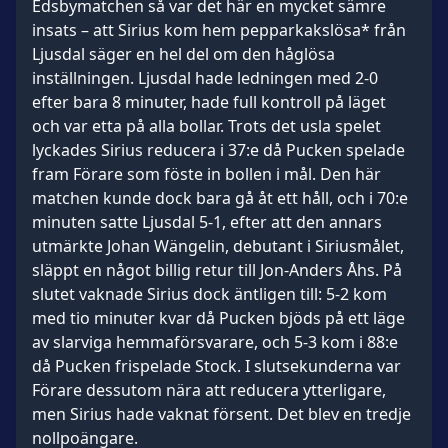
Edsbymatchen så var det här en mycket sämre
insats – att Sirius kom hem pepparkakslösa* från
Ljusdal säger en hel del om den håglösa
inställningen. Ljusdal hade ledningen med 2-0
efter bara 8 minuter, hade full kontroll på läget
och var etta på alla bollar. Trots det usla spelet
lyckades Sirius reducera i 37:e då Pucken spelade
fram Förare som föste in bollen i mål. Den här
matchen kunde dock bara gå åt ett håll, och i 70:e
minuten satte Ljusdal 5-1, efter att den annars
utmärkte Johan Wängelin, debutant i Siriusmålet,
släppt en något billig retur till Jon-Anders Åhs. På
slutet vaknade Sirius dock äntligen till: 5-2 kom
med tio minuter kvar då Pucken bjöds på ett läge
av slarviga hemmaförsvarare, och 5-3 kom i 88:e
då Pucken frispelade Stock. I slutsekunderna var
Förare dessutom nära att reducera ytterligare,
men Sirius hade vaknat försent. Det blev en tredje
nollpoängare.