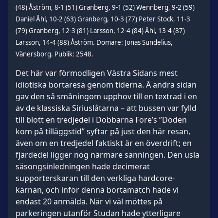
(48) Åström, 8-1 (51) Granberg, 9-1 (52) Wennberg, 9-2 (59)
Daniel Åhl, 10-2 (63) Granberg, 10-3 (77) Peter Stock, 11-3
(79) Granberg, 12-3 (81) Larsson, 12-4 (84) Åhl, 13-4 (87)
Larsson, 14-4 (88) Åström. Domare: Jonas Sundelius,
Vänersborg. Publik: 2548.
Det här var förmodligen Västra Sidans mest
idiotiska bortaresa genom tiderna. Å andra sidan
gav den så småningom upphov till en textrad i en
av de klassiska Siriuslåtarna – att bussen var fylld
till blott en tredjedel i Dobbarna Före’s ”Döden
kom på tilläggstid” syftar på just den här resan,
även om en tredjedel faktiskt är en överdrift; en
fjärdedel ligger nog närmare sanningen. Den usla
säsongsinledningen hade decimerat
supporterskaran till den verkliga hardcore-
kärnan, och inför denna bortamatch hade vi
endast 20 anmälda. När vi väl möttes på
parkeringen utanför Studan hade ytterligare