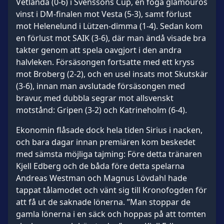
Vetlanda (0-6) i Svenssons Cup, en föga glamourös
vinst i DM-finalen mot Vesta (5-3), samt förlust
mot Helenelund i Lützen-dimma (1-4). Sedan kom
en förlust mot SAIK (3-6), där man ändå visade bra
takter genom att spela oavgjort i den andra
halvleken. Försäsongen fortsatte med ett kryss
mot Broberg (2-2), och en usel insats mot Skutskär
(3-6), innan man avslutade försäsongen med
bravur, med dubbla segrar mot allsvenskt
motstånd: Gripen (3-2) och Katrineholm (6-4).
Ekonomin flåsade dock hela tiden Sirius i nacken,
och bara dagar innan premiären kom beskedet
med sämsta möjliga tajming: Före detta tränaren
Kjell Edberg och de båda före detta spelarna
Andreas Westman och Magnus Lövdahl hade
tappat tålamodet och vänt sig till Kronofogden för
att få ut de saknade lönerna. ”Man stoppar de
gamla lönerna i en säck och hoppas på att tomten