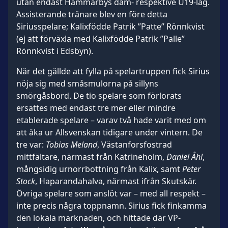
utan endast Hammarbys dam- respektive U19-lag.
Assisterande tränare blev en före detta
Siriusspelare; Kalixfödde Patrik ”Patte” Rönnkvist
(ej att förväxla med Kalixfödde Patrik ”Palle”
Rönnkvist i Edsbyn).
När det gällde att fylla på spelartruppen fick Sirius
nöja sig med småsmulorna på sillyns
smörgåsbord. De tio spelare som förlorats
ersattes med endast tre mer eller mindre
etablerade spelare – varav två hade varit med om
att åka ur Allsvenskan tidigare under vintern. De
tre var:
Tobias Meland
, Västanforsfostrad
mittfältare, närmast från Katrineholm,
Daniel Åhl
,
mångsidig urnorrbottning från Kalix, samt
Peter
Stock
, Haparandahalva, närmast ifrån Skutskär.
Övriga spelare som anslöt var – med all respekt –
inte precis några toppnamn. Sirius fick finkamma
den lokala marknaden, och hittade där VP-