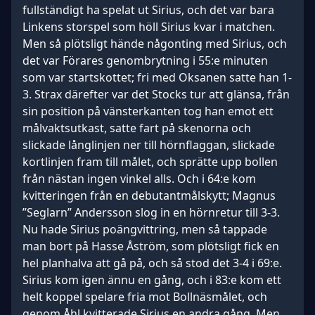
fullständigt ha spelat ut Sirius, och det var bara
Linkens storspel som höll Sirius kvar i matchen.
Men så plötsligt hände någonting med Sirius, och
det var Förares genombrytning i 55:e minuten
som var startskottet; fri med Oksanen satte han 1-
3. Strax därefter var det Stocks tur att glänsa, från
sin position på vänsterkanten tog han emot ett
målvaktsutkast, satte fart på skenorna och
slickade långlinjen ner till hörnflaggan, slickade
kortlinjen fram till målet, och sprätte upp bollen
från nästan ingen vinkel alls. Och i 64:e kom
kvitteringen från en debutantmålskytt; Magnus
”Seglarn” Andersson slog in en hörnretur till 3-3.
Nu hade Sirius poängvittring, men så tappade
man bort på Hasse Åström, som plötsligt fick en
hel planhalva att gå på, och så stod det 3-4 i 69:e.
Sirius kom igen ännu en gång, och i 83:e kom ett
helt koppel spelare fria mot Bollnäsmålet, och
genom Åhl kvitterade Sirius en andra gång. Men