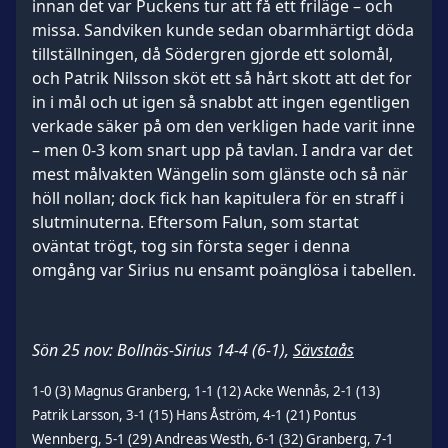
innan det var Puckens tur att få ett friläge – och
missa. Sandviken kunde sedan obarmhärtigt döda
tillställningen, då Södergren gjorde ett solomål,
och Patrik Nilsson sköt ett så hårt skott att det for
in i mål och ut igen så snabbt att ingen egentligen
verkade säker på om den verkligen hade varit inne
– men 0-3 kom snart upp på tavlan. I andra var det
mest målvakten Wängelin som glänste och så när
höll nollan; dock fick han kapitulera för en straff i
slutminuterna. Eftersom Falun, som startat
oväntat trögt, tog sin första seger i denna
omgång var Sirius nu ensamt poänglösa i tabellen.
Sön 25 nov: Bollnäs-Sirius 14-4 (6-1),
Sävstaås
1-0 (3) Magnus Granberg, 1-1 (12) Acke Wennås, 2-1 (13)
Patrik Larsson, 3-1 (15) Hans Åström, 4-1 (21) Pontus
Wennberg, 5-1 (29) Andreas Westh, 6-1 (32) Granberg, 7-1