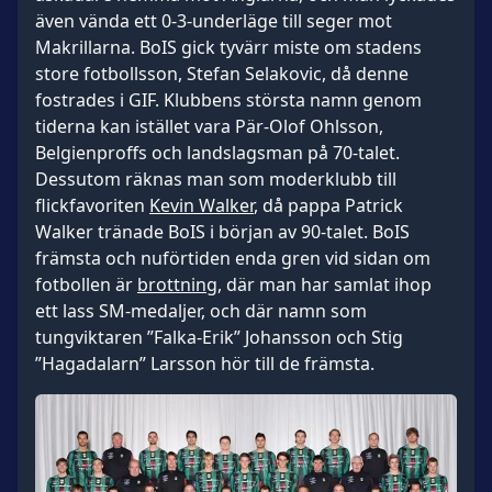
även vända ett 0-3-underläge till seger mot
Makrillarna. BoIS gick tyvärr miste om stadens
store fotbollsson, Stefan Selakovic, då denne
fostrades i GIF. Klubbens största namn genom
tiderna kan istället vara Pär-Olof Ohlsson,
Belgienproffs och landslagsman på 70-talet.
Dessutom räknas man som moderklubb till
flickfavoriten
Kevin Walker
, då pappa Patrick
Walker tränade BoIS i början av 90-talet. BoIS
främsta och nuförtiden enda gren vid sidan om
fotbollen är
brottning
, där man har samlat ihop
ett lass SM-medaljer, och där namn som
tungviktaren ”Falka-Erik” Johansson och Stig
”Hagadalarn” Larsson hör till de främsta.