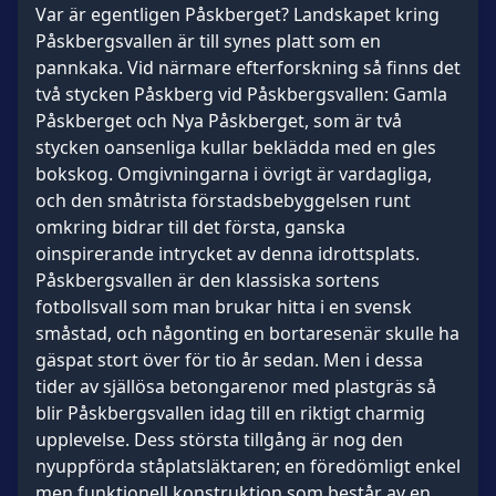
Var är egentligen Påskberget? Landskapet kring
Påskbergsvallen är till synes platt som en
pannkaka. Vid närmare efterforskning så finns det
två stycken Påskberg vid Påskbergsvallen: Gamla
Påskberget och Nya Påskberget, som är två
stycken oansenliga kullar beklädda med en gles
bokskog. Omgivningarna i övrigt är vardagliga,
och den småtrista förstadsbebyggelsen runt
omkring bidrar till det första, ganska
oinspirerande intrycket av denna idrottsplats.
Påskbergsvallen är den klassiska sortens
fotbollsvall som man brukar hitta i en svensk
småstad, och någonting en bortaresenär skulle ha
gäspat stort över för tio år sedan. Men i dessa
tider av själlösa betongarenor med plastgräs så
blir Påskbergsvallen idag till en riktigt charmig
upplevelse. Dess största tillgång är nog den
nyuppförda ståplatsläktaren; en föredömligt enkel
men funktionell konstruktion som består av en