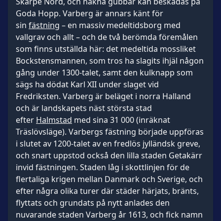
Skarpe Nord, och nakna gubbar kan beskådas på
Goda Hopp. Varberg är annars känt för
sin
fästning
– en massiv medeltidsborg med
vallgrav och allt – och de två berömda föremålen
som finns utställda här: det medeltida mossliket
Bockstensmannen, som tros ha slagits ihjäl någon
gång under 1300-talet, samt den kulknapp som
sägs ha dödat Karl XII under slaget vid
Fredriksten. Varberg är beläget i norra Halland
och är landskapets näst största stad
efter
Halmstad
med sina 31 000 (inräknat
Träslövsläge). Varbergs fästning började uppföras
i slutet av 1200-talet av en fredlös jylländsk greve,
och snart uppstod också den lilla staden Getakärr
invid fästningen. Staden låg i skottlinjen för de
flertaliga krigen mellan Danmark och Sverige, och
efter några olika turer där städer härjats, bränts,
flyttats och grundats på nytt anlades den
nuvarande staden Varberg år 1613, och fick namn