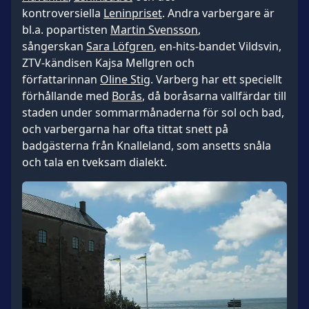
kontroversiella
Leninpriset
. Andra varbergare är
bl.a. popartisten
Martin Svensson
,
sångerskan
Sara Löfgren
, en-hits-bandet Vildsvin,
ZTV-kändisen Kajsa Mellgren och
författarinnan
Oline Stig
. Varberg har ett speciellt
förhållande med
Borås
, då boråsarna vallfärdar till
staden under sommarmånaderna för sol och bad,
och varbergarna har ofta tittat snett på
badgästerna från Knalleland, som ansetts snåla
och tala en tveksam dialekt.