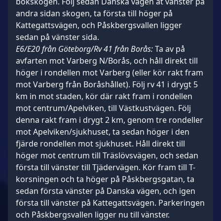
bokskogen. Följ sedan Danska vägen åt vänster på
andra sidan skogen, ta första till höger på
Kattegattsvägen, och Påskbergsvallen ligger
sedan på vänster sida.
E6/E20 från Göteborg/Rv 41 från Borås:
Ta av på
avfarten mot Varberg N/Borås, och håll direkt till
höger i rondellen mot Varberg (eller kör rakt fram
mot Varberg från Boråshållet). Följ rv 41 i drygt 5
km in mot staden, kör där rakt fram i rondellen
mot centrum/Apelviken, till Västkustvägen. Följ
denna rakt fram i drygt 2 km, genom tre rondeller
mot Apelviken/sjukhuset, ta sedan höger i den
fjärde rondellen mot sjukhuset. Håll direkt till
höger mot centrum till Träslövsvägen, och sedan
första till vänster till Tjädervägen. Kör fram till T-
korsningen och ta höger på Påskbergsgatan, ta
sedan första vänster på Danska vägen, och igen
första till vänster på Kattegattsvägen. Parkeringen
och Påskbergsvallen ligger nu till vänster.