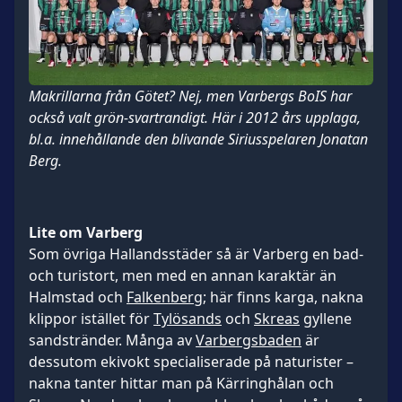
Makrillarna från Götet? Nej, men Varbergs BoIS har
också valt grön-svartrandigt. Här i 2012 års upplaga,
bl.a. innehållande den blivande Siriusspelaren Jonatan
Berg.
Lite om Varberg
Som övriga Hallandsstäder så är Varberg en bad-
och turistort, men med en annan karaktär än
Halmstad och
Falkenberg
; här finns karga, nakna
klippor istället för
Tylösands
och
Skreas
gyllene
sandstränder. Många av
Varbergsbaden
är
dessutom ekivokt specialiserade på naturister –
nakna tanter hittar man på Kärringhålan och