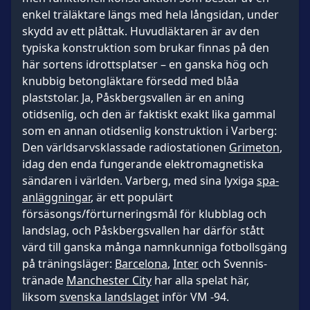
enkel träläktare längs med hela långsidan, under
skydd av ett plåttak. Huvudläktaren är av den
typiska konstruktion som brukar finnas på den
här sortens idrottsplatser – en ganska hög och
knubbig betongläktare försedd med blåa
plaststolar. Ja, Påskbergsvallen är en aning
otidsenlig, och den är faktiskt exakt lika gammal
som en annan otidsenlig konstruktion i Varberg:
Den världsarvsklassade radiostationen
Grimeton
,
idag den enda fungerande elektromagnetiska
sändaren i världen. Varberg, med sina lyxiga
spa-
anläggningar
, är ett populärt
försäsongs/förturneringsmål för klubblag och
landslag, och Påskbergsvallen har därför stått
värd till ganska många namnkunniga fotbollsgäng
på träningsläger:
Barcelona
,
Inter
och Svennis-
tränade
Manchester City
har alla spelat här,
liksom
svenska landslaget
inför VM -94.