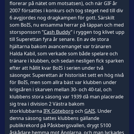
florerar på nätet om motsatsen), och när GIF år
2007 försattes i konkurs och tog steget ned till div
6 avgjordes nog dragkampen för gott. Särskilt
som BoIS, nu ensamma herrar på täppan och med
storsponsorn ”
Cash Buddy
” i ryggen tog klivet upp
till Superettan fyra år senare. En av de stora
hjältarna bakom avancemanget var tränaren
Halda Kabil, som verkade som både spelare och
tränare i klubben, och sedan nesligen fick sparken
efter att hållit kvar BoIS i serien under två
säsonger. Superettan är historiskt sett en hög nivå
för BoIS, men som allra bäst var klubben under
krigsåren i skarven mellan 30- och 40-tal, och
klubbens stora säsong var 1939 då man placerade
sig trea i division 2 Västra bakom
storklubbarna
IFK Göteborg
och
GAIS
. Under
denna säsong sattes klubbens gällande
publikrekord på Påskbergsvallen, drygt 5100
åskådare hemma mot Änglarna, och man lyckades