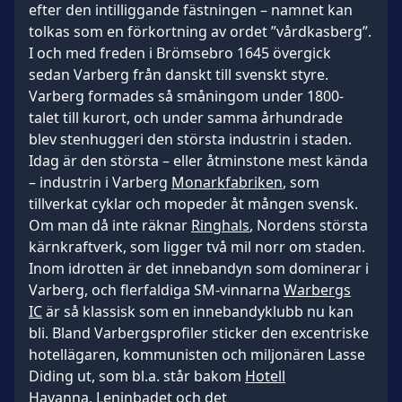
efter den intilliggande fästningen – namnet kan
tolkas som en förkortning av ordet ”vårdkasberg”.
I och med freden i Brömsebro 1645 övergick
sedan Varberg från danskt till svenskt styre.
Varberg formades så småningom under 1800-
talet till kurort, och under samma århundrade
blev stenhuggeri den största industrin i staden.
Idag är den största – eller åtminstone mest kända
– industrin i Varberg
Monarkfabriken
, som
tillverkat cyklar och mopeder åt mången svensk.
Om man då inte räknar
Ringhals
, Nordens största
kärnkraftverk, som ligger två mil norr om staden.
Inom idrotten är det innebandyn som dominerar i
Varberg, och flerfaldiga SM-vinnarna
Warbergs
IC
är så klassisk som en innebandyklubb nu kan
bli. Bland Varbergsprofiler sticker den excentriske
hotellägaren, kommunisten och miljonären Lasse
Diding ut, som bl.a. står bakom
Hotell
Havanna
,
Leninbadet
och det