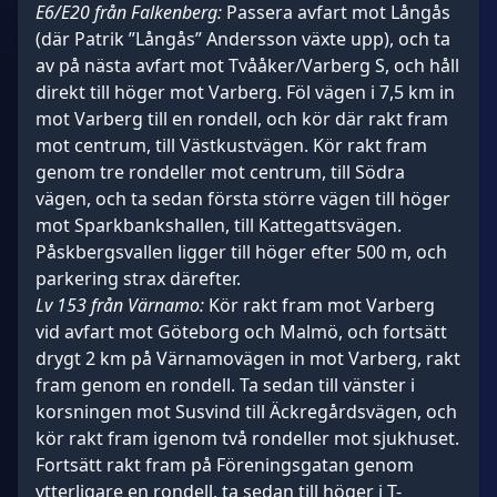
E6/E20 från Falkenberg:
Passera avfart mot Långås
(där Patrik ”Långås” Andersson växte upp), och ta
av på nästa avfart mot Tvååker/Varberg S, och håll
direkt till höger mot Varberg. Föl vägen i 7,5 km in
mot Varberg till en rondell, och kör där rakt fram
mot centrum, till Västkustvägen. Kör rakt fram
genom tre rondeller mot centrum, till Södra
vägen, och ta sedan första större vägen till höger
mot Sparkbankshallen, till Kattegattsvägen.
Påskbergsvallen ligger till höger efter 500 m, och
parkering strax därefter.
Lv 153 från Värnamo:
Kör rakt fram mot Varberg
vid avfart mot Göteborg och Malmö, och fortsätt
drygt 2 km på Värnamovägen in mot Varberg, rakt
fram genom en rondell. Ta sedan till vänster i
korsningen mot Susvind till Äckregårdsvägen, och
kör rakt fram igenom två rondeller mot sjukhuset.
Fortsätt rakt fram på Föreningsgatan genom
ytterligare en rondell, ta sedan till höger i T-