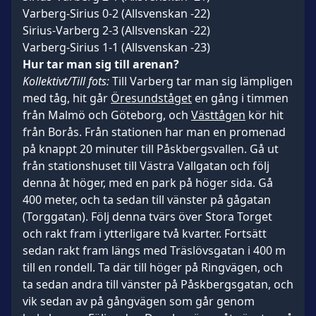
Varberg-Sirius 0-2 (Allsvenskan -22)
Sirius-Varberg 2-3 (Allsvenskan -22)
Varberg-Sirius 1-1 (Allsvenskan -23)
Hur tar man sig till arenan?
Kollektivt/Till fots:
Till Varberg tar man sig lämpligen
med tåg, hit går
Öresundståget
en gång i timmen
från Malmö och Göteborg, och
Västtågen
kör hit
från Borås. Från stationen har man en promenad
på knappt 20 minuter till Påskbergsvallen. Gå ut
från stationshuset till Västra Vallgatan och följ
denna åt höger, med en park på höger sida. Gå
400 meter, och ta sedan till vänster på gågatan
(Torggatan). Följ denna tvärs över Stora Torget
och rakt fram i ytterligare två kvarter. Fortsätt
sedan rakt fram längs med Träslövsgatan i 400 m
till en rondell. Ta där till höger på Ringvägen, och
ta sedan andra till vänster på Påskbergsgatan, och
vik sedan av på gångvägen som går genom